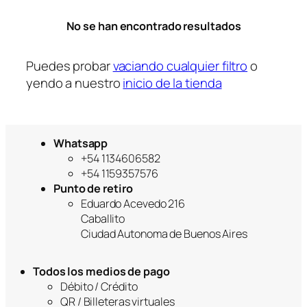
r
No se han encontrado resultados
í
a
Puedes probar
vaciando cualquier filtro
o
yendo a nuestro
inicio de la tienda
Whatsapp
+54 1134606582
+54 1159357576
Punto de retiro
Eduardo Acevedo 216
Caballito
Ciudad Autonoma de Buenos Aires
Todos los medios de pago
Débito / Crédito
QR / Billeteras virtuales