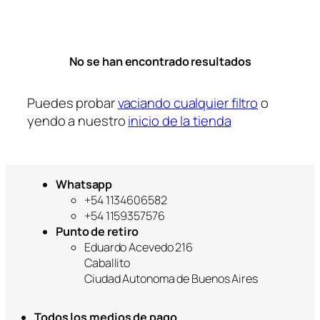
r
í
a
No se han encontrado resultados
Puedes probar
vaciando cualquier filtro
o
yendo a nuestro
inicio de la tienda
Whatsapp
+54 1134606582
+54 1159357576
Punto de retiro
Eduardo Acevedo 216
Caballito
Ciudad Autonoma de Buenos Aires
Todos los medios de pago