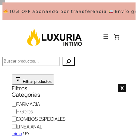
10% OFF abonando por transferencia
Envío gra
Buscar
Saltar
Filtrar productos
al
Filtros
X
contenido
Categorías
C
FARMACIA
a
– Geles
t
COMBOS ESPECIALES
e
LINEA ANAL
g
Inicio
/ FYL
o