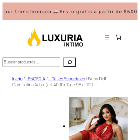
ansferencia
Envío gratis a partir de $60000.-
3 
Buscar
Saltar
Inicio
/
LENCERIA
/
– Talles Especiales
/ Baby Doll –
Camisolin «Ada» (art 4000) Talle 95 al 120
al
contenido