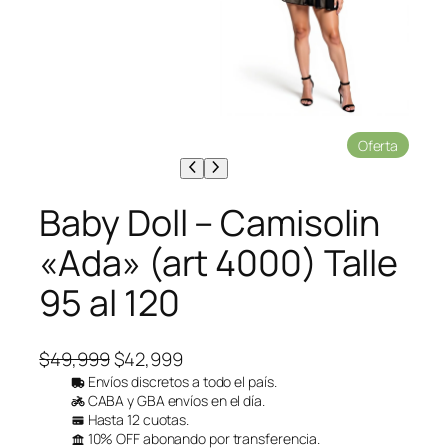
P
Oferta
r
o
d
Baby Doll – Camisolin
u
c
«Ada» (art 4000) Talle
t
o
95 al 120
e
n
o
f
E
E
$
49,999
$
42,999
e
l
l
Envíos discretos a todo el país.
r
CABA y GBA envíos en el día.
p
p
t
Hasta 12 cuotas.
a
r
r
10% OFF abonando por transferencia.