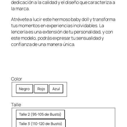
dedicación a la calidad y el diseño que caracteriza a
9
9
la marca.
,
9
9
.
Atrévete a lucir este hermoso baby doll y transforma
9
tus momentos en experiencias inolvidables. La
9
lencería es una extensión de tu personalidad, y con
este modelo, podrás expresar tu sensualidad y
.
confianza de una manera única.
Color
Negro
Rojo
Azul
Talle
Talle 2 (95-105 de Busto)
Talle 3 (110-120 de Busto)