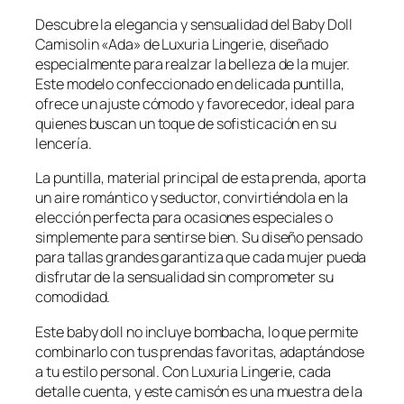
e
e
Descubre la elegancia y sensualidad del Baby Doll
c
c
Camisolin «Ada» de Luxuria Lingerie, diseñado
i
i
especialmente para realzar la belleza de la mujer.
o
o
Este modelo confeccionado en delicada puntilla,
o
a
ofrece un ajuste cómodo y favorecedor, ideal para
r
c
quienes buscan un toque de sofisticación en su
i
t
lencería.
g
u
La puntilla, material principal de esta prenda, aporta
i
a
un aire romántico y seductor, convirtiéndola en la
n
l
elección perfecta para ocasiones especiales o
a
e
simplemente para sentirse bien. Su diseño pensado
l
s
para tallas grandes garantiza que cada mujer pueda
disfrutar de la sensualidad sin comprometer su
e
:
comodidad.
r
$
a
4
Este baby doll no incluye bombacha, lo que permite
:
2
combinarlo con tus prendas favoritas, adaptándose
$
,
a tu estilo personal. Con Luxuria Lingerie, cada
4
9
detalle cuenta, y este camisón es una muestra de la