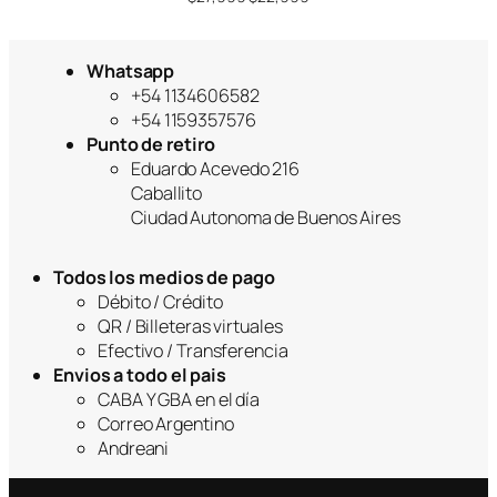
precio
precio
original
actual
era:
es:
Whatsapp
$27,999.
$22,999.
+54 1134606582
+54 1159357576
Punto de retiro
Eduardo Acevedo 216
Caballito
Ciudad Autonoma de Buenos Aires
Todos los medios de pago
Débito / Crédito
QR / Billeteras virtuales
Efectivo / Transferencia
Envios a todo el pais
CABA Y GBA en el día
Correo Argentino
Andreani