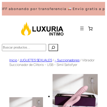
abonando por transferencia
Envío gratis a parti
Buscar
Saltar
Inicio
/
JUGUETES SEXUALES
/
– Succionadores
/ Vibrador
Succionador de Clitoris – USB – Simil Satisfyer
al
contenido