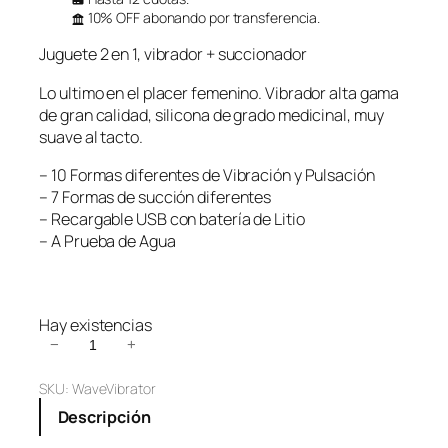
10% OFF abonando por transferencia.
Juguete 2 en 1, vibrador + succionador
Lo ultimo en el placer femenino. Vibrador alta gama
de gran calidad, silicona de grado medicinal, muy
suave al tacto.
– 10 Formas diferentes de Vibración y Pulsación
– 7 Formas de succión diferentes
– Recargable USB con batería de Litio
– A Prueba de Agua
Hay existencias
V
−
+
i
SKU:
WaveVibrator
b
r
Descripción
a