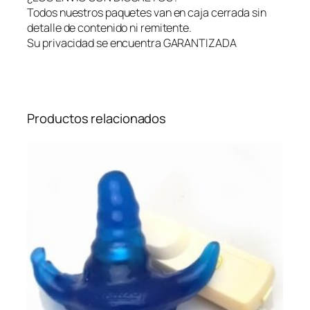
o
Todos nuestros paquetes van en caja cerrada sin
r
detalle de contenido ni remitente.
i
Su privacidad se encuentra GARANTIZADA
s
–
U
S
B
Productos relacionados
–
S
i
m
i
l
S
a
t
i
s
f
y