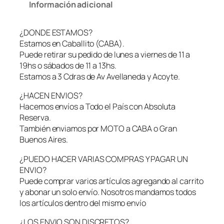
d
Información adicional
o
r
¿DONDE ESTAMOS?
S
Estamos en Caballito (CABA).
u
Puede retirar su pedido de lunes a viernes de 11 a
c
19hs o sábados de 11 a 13hs.
c
Estamos a 3 Cdras de Av Avellaneda y Acoyte.
i
o
¿HACEN ENVIOS?
n
Hacemos envíos a Todo el País con Absoluta
a
Reserva.
d
También enviamos por MOTO a CABA o Gran
o
Buenos Aires.
r
d
¿PUEDO HACER VARIAS COMPRAS Y PAGAR UN
e
ENVIO?
C
Puede comprar varios artículos agregando al carrito
l
y abonar un solo envío. Nosotros mandamos todos
i
los artículos dentro del mismo envío
t
¿LOS ENVIO SON DISCRETOS?