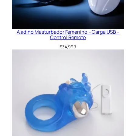
Aladino Masturbador Femenino – Carga USB –
Control Remoto
$
34,999