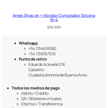
Arnes Strap on + Vibrador Consolador Silicona
16×4
$
39,999
Whatsapp
+54 1134606582
+54 1159357576
Punto de retiro
Eduardo Acevedo 216
Caballito
Ciudad Autonoma de Buenos Aires
Todos los medios de pago
Débito / Crédito
QR / Billeteras virtuales
Efectivo / Transferencia