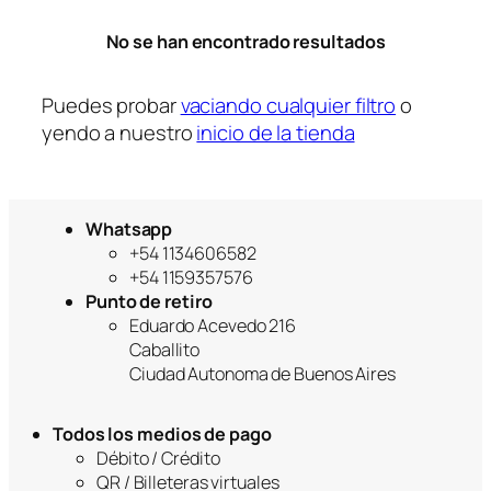
r
No se han encontrado resultados
í
a
Puedes probar
vaciando cualquier filtro
o
yendo a nuestro
inicio de la tienda
Whatsapp
+54 1134606582
+54 1159357576
Punto de retiro
Eduardo Acevedo 216
Caballito
Ciudad Autonoma de Buenos Aires
Todos los medios de pago
Débito / Crédito
QR / Billeteras virtuales