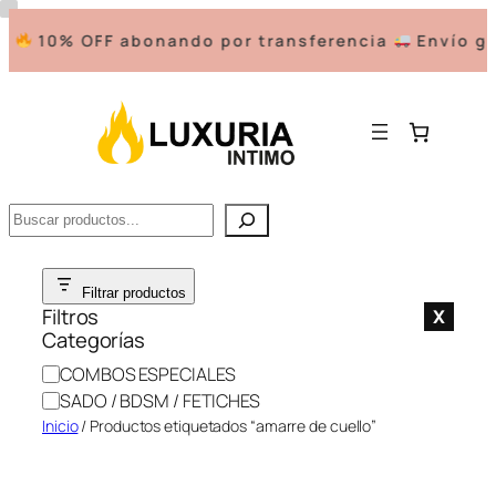
10% OFF abonando por transferencia
Envío gra
Buscar
Saltar
Filtrar productos
al
Filtros
X
contenido
Categorías
C
COMBOS ESPECIALES
a
SADO / BDSM / FETICHES
t
Inicio
/ Productos etiquetados “amarre de cuello”
e
g
o