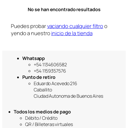
r
No se han encontrado resultados
í
a
Puedes probar
vaciando cualquier filtro
o
yendo a nuestro
inicio de la tienda
Whatsapp
+54 1134606582
+54 1159357576
Punto de retiro
Eduardo Acevedo 216
Caballito
Ciudad Autonoma de Buenos Aires
Todos los medios de pago
Débito / Crédito
QR / Billeteras virtuales