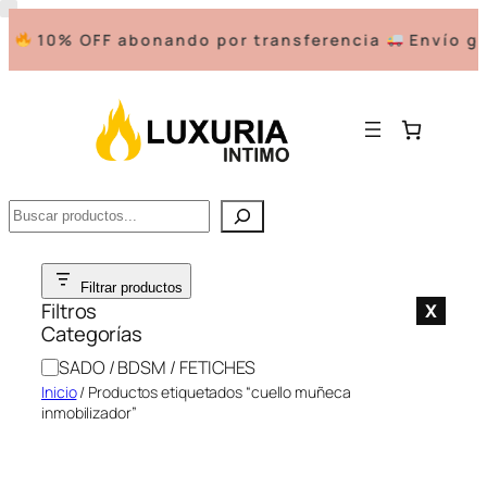
10% OFF abonando por transferencia
Envío gra
Buscar
Saltar
Filtrar productos
al
Filtros
X
contenido
Categorías
C
SADO / BDSM / FETICHES
a
Inicio
/ Productos etiquetados “cuello muñeca
t
inmobilizador”
e
g
o