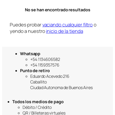
r
No se han encontrado resultados
í
a
Puedes probar
vaciando cualquier filtro
o
yendo a nuestro
inicio de la tienda
Whatsapp
+54 1134606582
+54 1159357576
Punto de retiro
Eduardo Acevedo 216
Caballito
Ciudad Autonoma de Buenos Aires
Todos los medios de pago
Débito / Crédito
QR / Billeteras virtuales