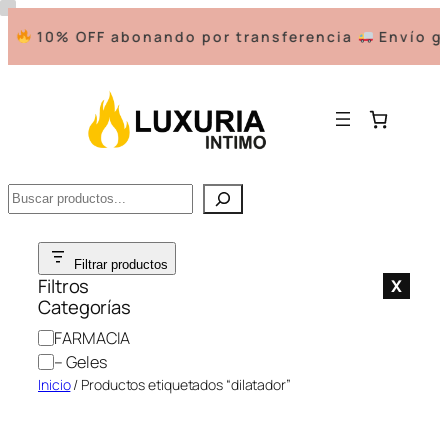
10% OFF abonando por transferencia
Envío gr
Buscar
Saltar
Filtrar productos
al
Filtros
X
contenido
Categorías
C
FARMACIA
a
– Geles
t
Inicio
/ Productos etiquetados “dilatador”
e
g
o