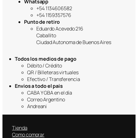
Whatsapp
+54 1134606582
+54 1159357576
Punto de retiro
Eduardo Acevedo 216
Caballito
Ciudad Autonoma de Buenos Aires
Todos los medios de pago
Débito / Crédito
QR / Billeteras virtuales
Efectivo / Transferencia
Envios a todo el pais
CABA Y GBA en el día
Correo Argentino
Andreani
Tienda
Como comprar