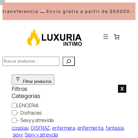
transferencia
Envío gratis a partir de $60000.-
Buscar
Saltar
Filtrar productos
al
Filtros
X
contenido
Categorías
C
LENCERIA
a
– Disfraces
t
– Sexy y atrevida
e
cosplay
, 
DISFRAZ
, 
enfermera
, 
enfermerita
, 
fantasia
,
g
sexy
, 
Sexy y atrevida