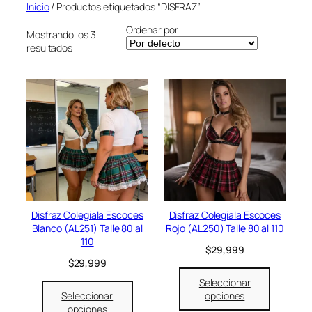
o
Inicio
/ Productos etiquetados “DISFRAZ”
r
Ordenar por
í
Mostrando los 3
a
resultados
Disfraz Colegiala Escoces
Disfraz Colegiala Escoces
Blanco (AL251) Talle 80 al
Rojo (AL250) Talle 80 al 110
110
$
29,999
$
29,999
Seleccionar
Seleccionar
opciones
opciones