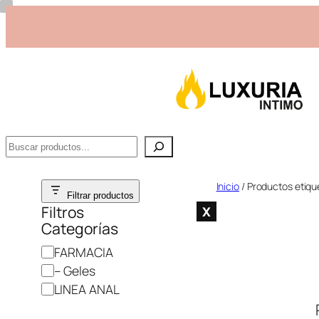
Buscar
Saltar
Inicio
/ Productos etiqu
Filtrar productos
al
Filtros
X
Categorías
contenido
C
FARMACIA
a
– Geles
t
LINEA ANAL
e