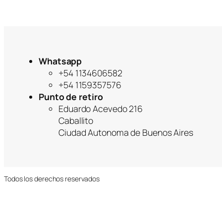
g
o
r
í
a
Whatsapp
+54 1134606582
+54 1159357576
Punto de retiro
Eduardo Acevedo 216
Caballito
Ciudad Autonoma de Buenos Aires
Todos los derechos reservados