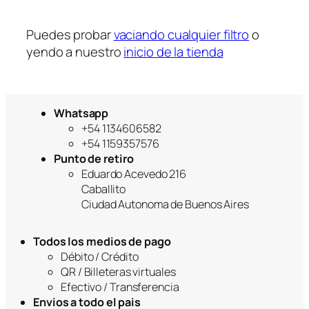
a
Puedes probar
vaciando cualquier filtro
o
yendo a nuestro
inicio de la tienda
Whatsapp
+54 1134606582
+54 1159357576
Punto de retiro
Eduardo Acevedo 216
Caballito
Ciudad Autonoma de Buenos Aires
Todos los medios de pago
Débito / Crédito
QR / Billeteras virtuales
Efectivo / Transferencia
Envios a todo el pais