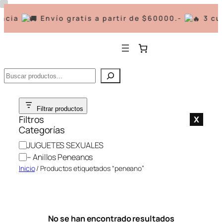
ncia
Envío gratis a partir de $60000.-
3 cuo
Buscar
Saltar
Filtrar productos
al
Filtros
X
contenido
Categorías
C
JUGUETES SEXUALES
a
– Anillos Peneanos
t
Inicio
/ Productos etiquetados “peneano”
e
g
o
r
No se han encontrado resultados
í