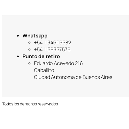
g
o
r
í
a
Whatsapp
+54 1134606582
+54 1159357576
Punto de retiro
Eduardo Acevedo 216
Caballito
Ciudad Autonoma de Buenos Aires
Todos los derechos reservados