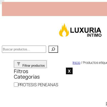
Buscar
Saltar
Inicio
/ Productos etiq
Filtrar productos
al
Filtros
X
Categorías
contenido
C
PROTESIS PENEANAS
a
t
e