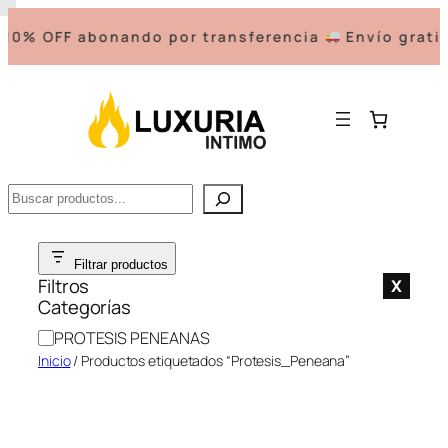
10% OFF abonando por transferencia
Envío gratis
Buscar
Saltar
Filtrar productos
al
Filtros
X
contenido
Categorías
C
PROTESIS PENEANAS
a
Inicio
/ Productos etiquetados “Protesis_Peneana”
t
e
g
o