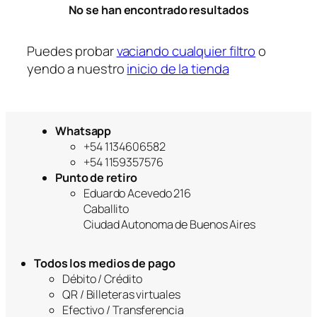
No se han encontrado resultados
r
í
a
Puedes probar
vaciando cualquier filtro
o
yendo a nuestro
inicio de la tienda
Whatsapp
+54 1134606582
+54 1159357576
Punto de retiro
Eduardo Acevedo 216
Caballito
Ciudad Autonoma de Buenos Aires
Todos los medios de pago
Débito / Crédito
QR / Billeteras virtuales
Efectivo / Transferencia