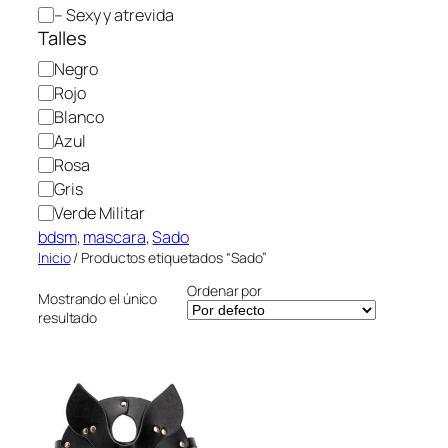
o
– Sexy y atrevida
r
Talles
í
C
Negro
a
o
Rojo
l
Blanco
o
Azul
r
Rosa
Gris
Verde Militar
bdsm
, 
mascara
, 
Sado
Inicio
/ Productos etiquetados “Sado”
Ordenar por
Mostrando el único
resultado