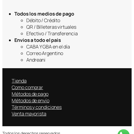
Todos los medios de pago
Débito / Crédito
QR / Billeteras virtuales
Efectivo / Transferencia
Envios a todo el pais
CABA Y GBA en el día
Correo Argentino
Andreani
Tienda
Como comprar
Métodos de pago
Métodos de envío
Términos y condiciones
Venta mayorista
Todos los derechos reservados