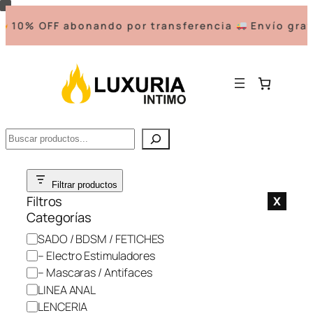
10% OFF abonando por transferencia
Envío grati
Buscar
Saltar
Filtrar productos
al
Filtros
X
contenido
Categorías
C
SADO / BDSM / FETICHES
a
– Electro Estimuladores
t
– Mascaras / Antifaces
e
LINEA ANAL
g
LENCERIA