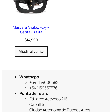
Mascara Antifaz Foxy –
Gatita -BDSM
$
14,999
Añadir al carrito
Whatsapp
+54 1134606582
+54 1159357576
Punto de retiro
Eduardo Acevedo 216
Caballito
Ciudad Autonoma de Buenos Aires