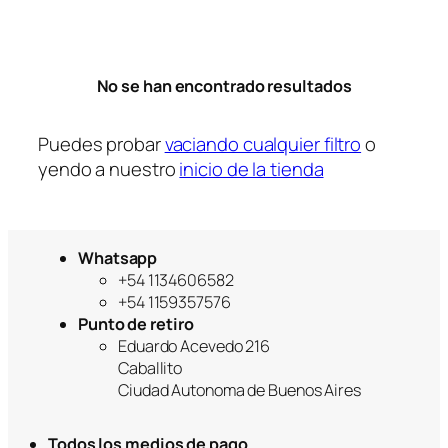
r
í
a
No se han encontrado resultados
Puedes probar
vaciando cualquier filtro
o
yendo a nuestro
inicio de la tienda
Whatsapp
+54 1134606582
+54 1159357576
Punto de retiro
Eduardo Acevedo 216
Caballito
Ciudad Autonoma de Buenos Aires
Todos los medios de pago