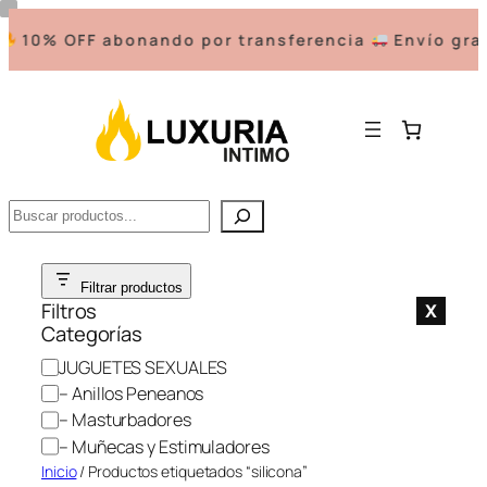
10% OFF abonando por transferencia
Envío grat
Buscar
Saltar
Filtrar productos
al
Filtros
X
contenido
Categorías
C
JUGUETES SEXUALES
a
– Anillos Peneanos
t
– Masturbadores
e
– Muñecas y Estimuladores
g
Inicio
/ Productos etiquetados “silicona”
o