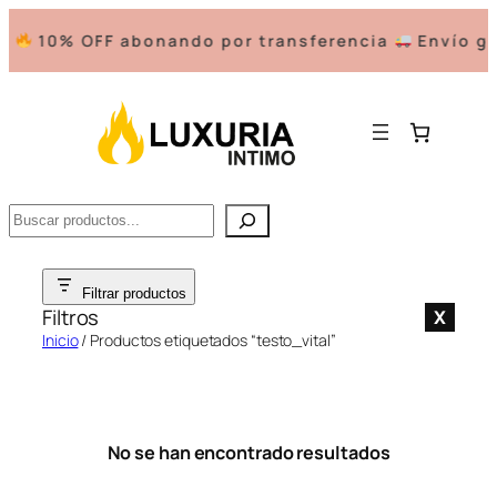
10% OFF abonando por transferencia
Envío gra
Buscar
Saltar
Filtrar productos
al
Filtros
X
contenido
Inicio
/ Productos etiquetados “testo_vital”
No se han encontrado resultados