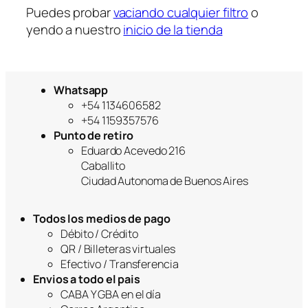
Puedes probar
vaciando cualquier filtro
o
yendo a nuestro
inicio de la tienda
Whatsapp
+54 1134606582
+54 1159357576
Punto de retiro
Eduardo Acevedo 216
Caballito
Ciudad Autonoma de Buenos Aires
Todos los medios de pago
Débito / Crédito
QR / Billeteras virtuales
Efectivo / Transferencia
Envios a todo el pais
CABA Y GBA en el día