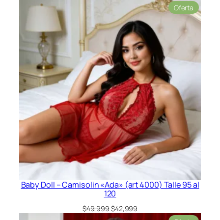
Product
Oferta
en
oferta
Baby Doll – Camisolin «Ada» (art 4000) Talle 95 al
120
El
El
$
49,999
$
42,999
precio
precio