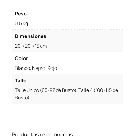
9
.
9
Peso
9
0.5 kg
.
Dimensiones
20 × 20 × 15 cm
Color
Blanco, Negro, Rojo
Talle
Talle Unico (85-97 de Busto), Talle 4 (100-115 de
Busto)
Productos relacionados