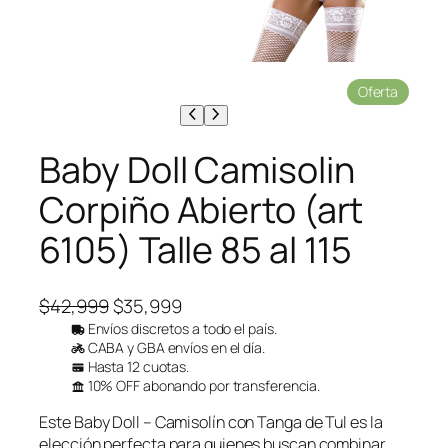
P
Oferta
r
o
d
Baby Doll Camisolin
u
c
Corpiño Abierto (art
t
o
6105) Talle 85 al 115
e
n
o
f
E
E
$
42,999
$
35,999
e
l
l
Envíos discretos a todo el país.
r
CABA y GBA envíos en el día.
p
p
t
Hasta 12 cuotas.
a
r
r
10% OFF abonando por transferencia.
e
e
Este Baby Doll – Camisolín con Tanga de Tul es la
c
c
elección perfecta para quienes buscan combinar