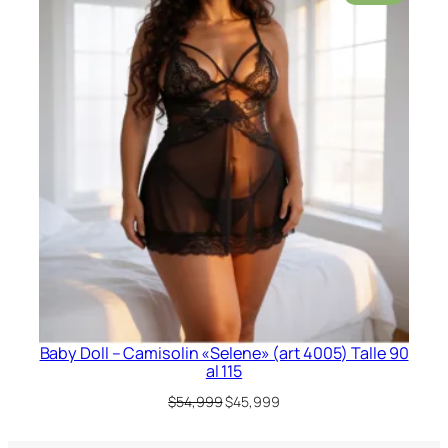
original
actual
en
era:
es:
oferta
$42,999.
$34,999.
Baby Doll – Camisolin «Selene» (art 4005) Talle 90
al 115
El
El
$
54,999
$
45,999
precio
precio
original
actual