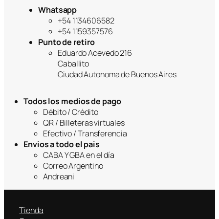
era:
es:
Whatsapp
$54,999.
$45,999.
+54 1134606582
+54 1159357576
Punto de retiro
Eduardo Acevedo 216
Caballito
Ciudad Autonoma de Buenos Aires
Todos los medios de pago
Débito / Crédito
QR / Billeteras virtuales
Efectivo / Transferencia
Envios a todo el pais
CABA Y GBA en el día
Correo Argentino
Andreani
Tienda