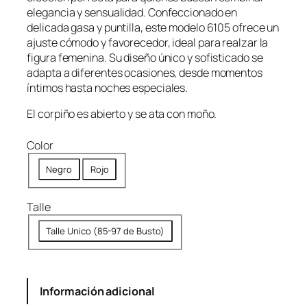
i
i
elegancia y sensualidad. Confeccionado en
o
o
delicada gasa y puntilla, este modelo 6105 ofrece un
o
a
ajuste cómodo y favorecedor, ideal para realzar la
r
c
figura femenina. Su diseño único y sofisticado se
i
t
adapta a diferentes ocasiones, desde momentos
íntimos hasta noches especiales.
g
u
i
a
El corpiño es abierto y se ata con moño.
n
l
a
e
Color
l
s
Negro
Rojo
e
:
r
$
Talle
a
3
:
5
Talle Unico (85-97 de Busto)
$
,
4
9
2
9
Información adicional
,
9