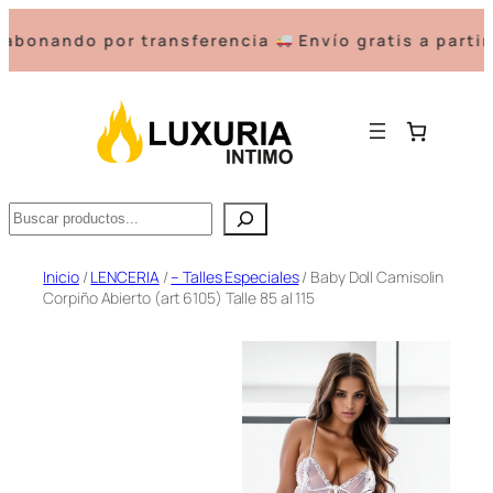
ando por transferencia
Envío gratis a partir de 
Buscar
Saltar
Inicio
/
LENCERIA
/
– Talles Especiales
/ Baby Doll Camisolin
Corpiño Abierto (art 6105) Talle 85 al 115
al
contenido