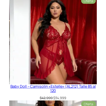
Product
Oferta
original
actual
en
era:
es:
oferta
$49,999.
$42,999.
Baby Doll – Camisolin «Estelle» (AL212) Talle 85 al
120
El
El
$
42,999
$
34,999
precio
precio
Product
Oferta