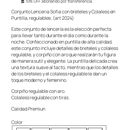
10% OFF abonando por transferencia.
e
e
Conjunto Lenceria Sofia con breteles y Colaless en
c
c
Puntilla, regulables. (art 2024)
i
i
o
o
Este conjunto de lencería es la elección perfecta
o
a
para llevar tanto durante el dia como durante la
noche. Confeccionado en puntilla de alta calidad,
r
c
este conjunto incluye detalles de breteles y colaless
i
t
regulable, y corpiño con aro que realzarán tu figura
g
u
de manera sutil y elegante. La puntilla delicada crea
i
a
una textura suave al tacto, mientras que los detalles
n
l
de los breteles y el colaless regulable le dan un
a
e
toque moderno y femenino.
l
s
Corpiño regulable con aro.
e
:
Colaless regulable con tiras.
r
$
a
2
Calidad Premiun
:
4
$
,
Color
2
9