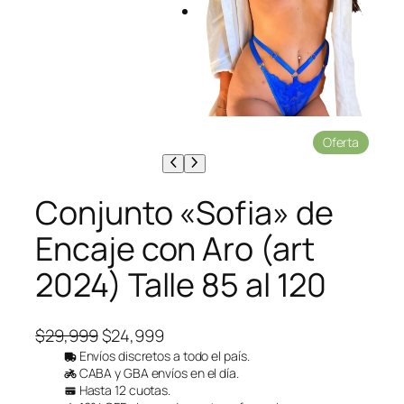
P
Oferta
r
o
d
Conjunto «Sofia» de
u
c
Encaje con Aro (art
t
o
2024) Talle 85 al 120
e
n
o
f
E
E
$
29,999
$
24,999
e
l
l
Envíos discretos a todo el país.
r
CABA y GBA envíos en el día.
p
p
t
Hasta 12 cuotas.
a
r
r