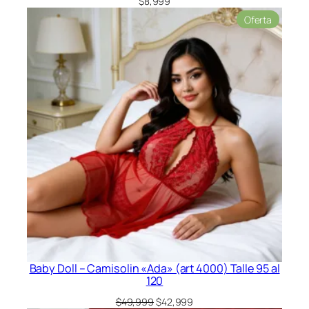
$
8,999
Product
Oferta
en
oferta
Baby Doll – Camisolin «Ada» (art 4000) Talle 95 al
120
El
El
$
49,999
$
42,999