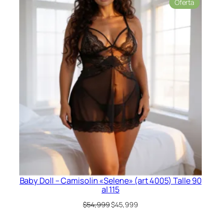
Product
Oferta
original
actual
en
era:
es:
oferta
$42,999.
$34,999.
Baby Doll – Camisolin «Selene» (art 4005) Talle 90
al 115
El
El
$
54,999
$
45,999
precio
precio