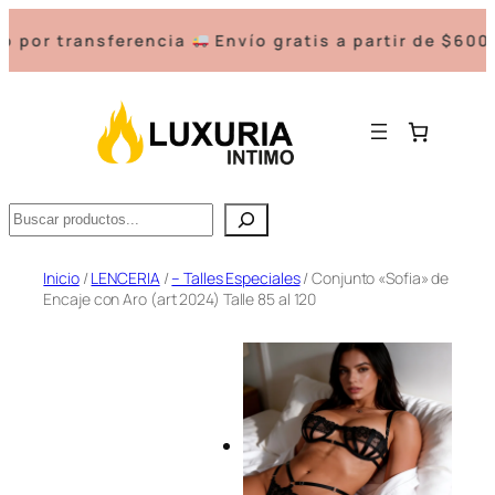
nsferencia
Envío gratis a partir de $60000.-
3 c
Buscar
Saltar
Inicio
/
LENCERIA
/
– Talles Especiales
/ Conjunto «Sofia» de
Encaje con Aro (art 2024) Talle 85 al 120
al
contenido