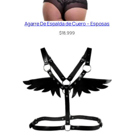
l
a
M
a
Agarre De Espalda de Cuero – Esposas
s
$
18,999
a
j
e
s
c
a
n
t
i
d
a
d