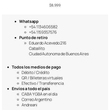
$
8,999
Whatsapp
+54 1134606582
+54 1159357576
Punto de retiro
Eduardo Acevedo 216
Caballito
Ciudad Autonoma de Buenos Aires
Todos los medios de pago
Débito / Crédito
QR / Billeteras virtuales
Efectivo / Transferencia
Envios a todo el pais
CABA Y GBA en el día
Correo Argentino
Andreani