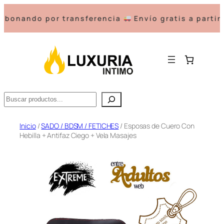
nando por transferencia
Envío gratis a partir d
Buscar
Saltar
Inicio
/
SADO / BDSM / FETICHES
/ Esposas de Cuero Con
Hebilla + Antifaz Ciego + Vela Masajes
al
contenido