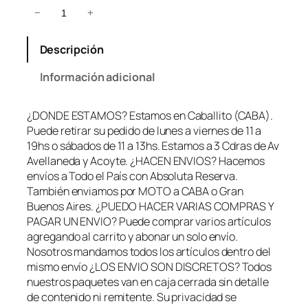
E
−
+
s
p
Descripción
o
s
Información adicional
a
s
¿DONDE ESTAMOS? Estamos en Caballito (CABA).
d
Puede retirar su pedido de lunes a viernes de 11 a
e
19hs o sábados de 11 a 13hs. Estamos a 3 Cdras de Av
C
Avellaneda y Acoyte. ¿HACEN ENVIOS? Hacemos
u
envíos a Todo el País con Absoluta Reserva.
e
También enviamos por MOTO a CABA o Gran
r
Buenos Aires. ¿PUEDO HACER VARIAS COMPRAS Y
o
PAGAR UN ENVIO? Puede comprar varios artículos
C
agregando al carrito y abonar un solo envío.
o
Nosotros mandamos todos los artículos dentro del
n
mismo envío ¿LOS ENVIO SON DISCRETOS? Todos
H
nuestros paquetes van en caja cerrada sin detalle
e
de contenido ni remitente. Su privacidad se
b