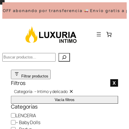
abonando por transferencia
Envío gratis a parti
Buscar
Saltar
Filtrar productos
al
Filtros
X
contenido
Categoría: – Intimo y delicado
Q
u
Vacía filtros
i
Categorías
t
a
C
LENCERIA
r
f
a
– Baby Dolls
i
t
l