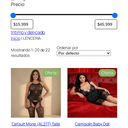
Precio
Intimo y delicado
Inicio
/ LENCERIA
Ordenar por
Mostrando 1–20 de 22
resultados
P
P
Oferta
Oferta
r
r
o
o
d
d
u
u
c
c
t
t
o
o
e
e
n
n
Catsuit Mono (AL277) Talle
Camisolin Baby Doll
o
o