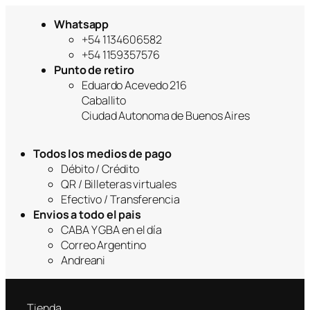
.
Whatsapp
+54 1134606582
+54 1159357576
Punto de retiro
Eduardo Acevedo 216
Caballito
Ciudad Autonoma de Buenos Aires
Todos los medios de pago
Débito / Crédito
QR / Billeteras virtuales
Efectivo / Transferencia
Envios a todo el pais
CABA Y GBA en el día
Correo Argentino
Andreani
Tienda