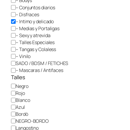
– Bodys
t
e
– Conjuntos diarios
r
g
o
– Disfraces
:
o
– Intimo y delicado
C
r
a
– Medias y Portaligas
t
í
e
– Sexy y atrevida
a
g
– Talles Especiales
o
r
– Tangas y Colaless
í
a
– Vinilo
:
SADO / BDSM / FETICHES
–
I
– Mascaras / Antifaces
n
Talles
t
i
C
Negro
m
o
o
Rojo
y
l
d
Blanco
e
o
Azul
l
r
i
Bordò
c
NEGRO-BORDO
a
d
Langostino
o