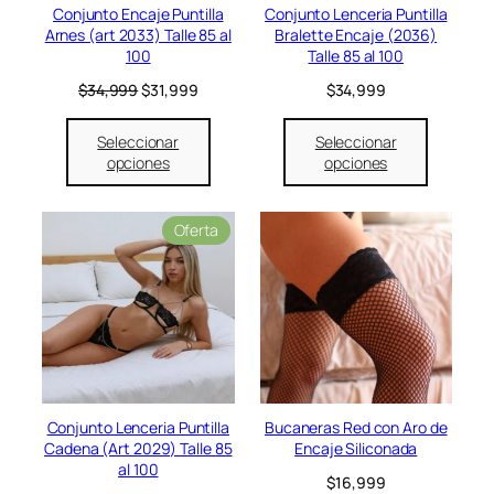
n
e
:
e
:
Conjunto Encaje Puntilla
Conjunto Lenceria Puntilla
o
r
$
r
$
Arnes (art 2033) Talle 85 al
Bralette Encaje (2036)
f
a
3
a
2
100
Talle 85 al 100
e
:
9
:
9
r
E
E
$
34,999
$
31,999
$
34,999
$
,
$
,
t
l
l
4
9
3
9
a
p
p
5
9
6
9
Seleccionar
Seleccionar
r
r
,
9
,
9
opciones
opciones
e
e
9
.
9
.
c
c
9
9
i
i
9
9
P
Oferta
o
o
.
.
r
o
a
o
r
c
d
i
t
u
g
u
c
i
a
t
n
l
o
a
e
e
l
s
n
e
:
Conjunto Lenceria Puntilla
Bucaneras Red con Aro de
o
r
$
Cadena (Art 2029) Talle 85
Encaje Siliconada
f
a
3
al 100
e
$
16,999
:
1