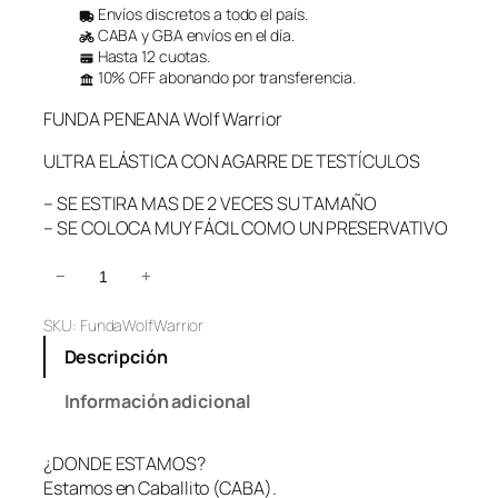
Envíos discretos a todo el país.
CABA y GBA envíos en el día.
Hasta 12 cuotas.
10% OFF abonando por transferencia.
FUNDA PENEANA Wolf Warrior
ULTRA ELÁSTICA CON AGARRE DE TESTÍCULOS
– SE ESTIRA MAS DE 2 VECES SU TAMAÑO
– SE COLOCA MUY FÁCIL COMO UN PRESERVATIVO
F
−
+
u
SKU:
FundaWolfWarrior
n
d
Descripción
a
P
Información adicional
e
n
¿DONDE ESTAMOS?
e
Estamos en Caballito (CABA).