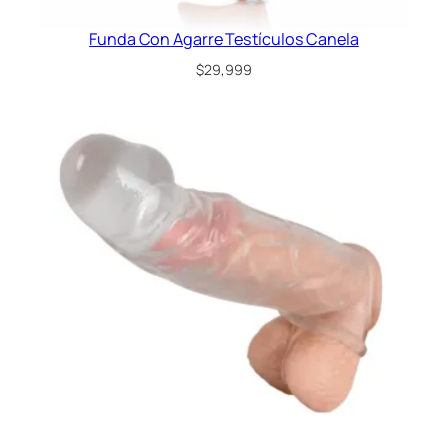
a
n
Funda Con Agarre Testículos Canela
t
$
29,999
i
d
a
d