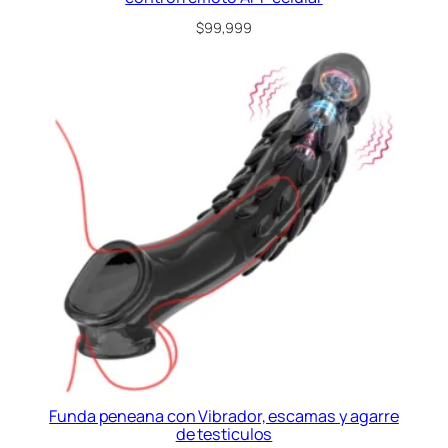
$
99,999
Funda peneana con Vibrador, escamas y agarre
de testiculos