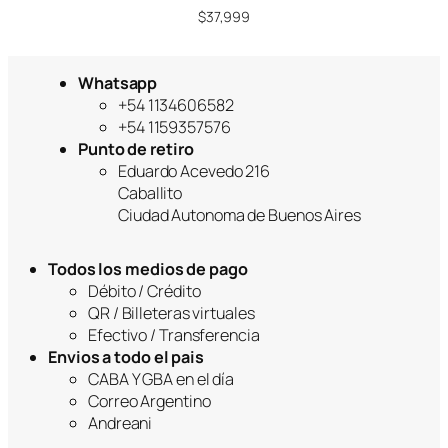
$
37,999
Whatsapp
+54 1134606582
+54 1159357576
Punto de retiro
Eduardo Acevedo 216
Caballito
Ciudad Autonoma de Buenos Aires
Todos los medios de pago
Débito / Crédito
QR / Billeteras virtuales
Efectivo / Transferencia
Envios a todo el pais
CABA Y GBA en el día
Correo Argentino
Andreani