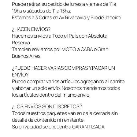
a
Puede retirar su pedido de lunes a viernes de 11 a
n
19hs o sábados de 11 a 13hs.
a
Estamos a 3 Cdras de Av Rivadavia y Rio de Janeiro.
c
o
¿HACEN ENVÍOS?
n
Hacemos envíos a Todo el País con Absoluta
A
Reserva.
g
También enviamos por MOTO a CABA o Gran
a
Buenos Aires.
r
r
¿PUEDO HACER VARIAS COMPRAS Y PAGAR UN
e
ENVÍO?
d
Puede comprar varios artículos agregando al carrito
e
y abonar un solo envío. Nosotros mandamos todos
T
los artículos dentro del mismo envío
e
¿LOS ENVÍOS SON DISCRETOS?
s
Todos nuestros paquetes van en caja cerrada sin
t
detalle de contenido ni remitente.
i
Su privacidad se encuentra GARANTIZADA
c
u