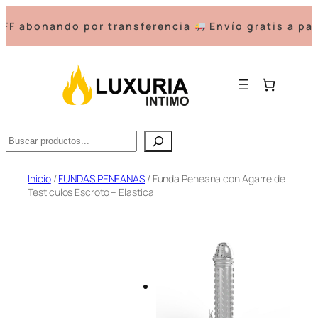
abonando por transferencia
Envío gratis a partir
Buscar
Saltar
Inicio
/
FUNDAS PENEANAS
/ Funda Peneana con Agarre de
Testiculos Escroto – Elastica
al
contenido