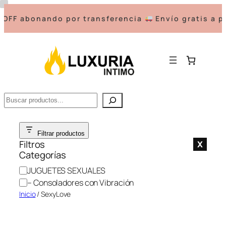
OFF abonando por transferencia
Envío gratis a p
Buscar
Saltar
Filtrar productos
al
Filtros
X
contenido
Categorías
C
JUGUETES SEXUALES
a
– Consoladores con Vibración
t
Inicio
/ SexyLove
e
g
o