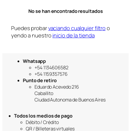
r
No se han encontrado resultados
í
a
Puedes probar
vaciando cualquier filtro
o
yendo a nuestro
inicio de la tienda
Whatsapp
+54 1134606582
+54 1159357576
Punto de retiro
Eduardo Acevedo 216
Caballito
Ciudad Autonoma de Buenos Aires
Todos los medios de pago
Débito / Crédito
QR / Billeteras virtuales