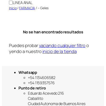
LINEA ANAL
r
Inicio
/
FARMACIA
/ – Geles
í
a
No se han encontrado resultados
Puedes probar
vaciando cualquier filtro
o
yendo a nuestro
inicio de la tienda
Whatsapp
+54 1134606582
+54 1159357576
Punto de retiro
Eduardo Acevedo 216
Caballito
Ciudad Autonoma de Buenos Aires