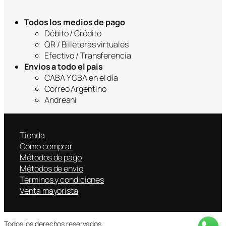
Todos los medios de pago
Débito / Crédito
QR / Billeteras virtuales
Efectivo / Transferencia
Envios a todo el pais
CABA Y GBA en el día
Correo Argentino
Andreani
Tienda
Como comprar
Métodos de pago
Métodos de envío
Términos y condiciones
Venta mayorista
Todos los derechos reservados