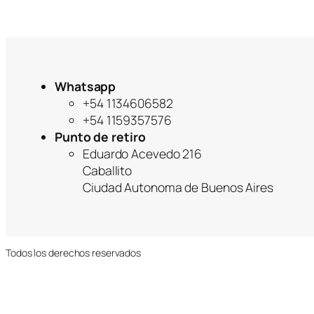
g
o
r
í
a
Whatsapp
+54 1134606582
+54 1159357576
Punto de retiro
Eduardo Acevedo 216
Caballito
Ciudad Autonoma de Buenos Aires
Todos los derechos reservados