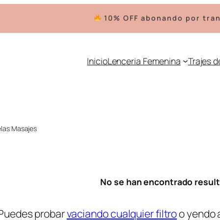
10% OFF abonando por trans
Inicio
Lenceria Femenina
Trajes 
elas Masajes
No se han encontrado resul
Puedes probar
vaciando cualquier filtro
o yendo 