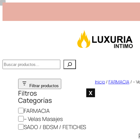
Buscar
Saltar
Inicio
/
FARMACIA
/ – V
Filtrar productos
al
Filtros
X
Categorías
contenido
C
FARMACIA
a
– Velas Masajes
t
SADO / BDSM / FETICHES
e